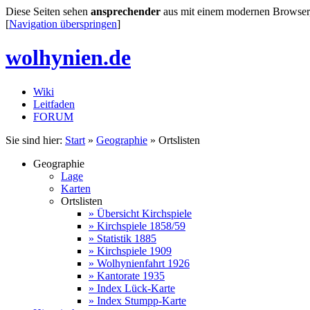
Diese Seiten sehen
ansprechender
aus mit einem modernen Browser, de
[
Navigation überspringen
]
wolhynien.de
Wiki
Leitfaden
FORUM
Sie sind hier:
Start
»
Geographie
» Ortslisten
Geographie
Lage
Karten
Ortslisten
» Übersicht Kirchspiele
» Kirchspiele 1858/59
» Statistik 1885
» Kirchspiele 1909
» Wolhynienfahrt 1926
» Kantorate 1935
» Index Lück-Karte
» Index Stumpp-Karte